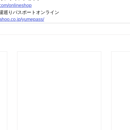
com/onlineshop
グ 湯巡りパスポートオンライン
.yahoo.co.jp/yumepass/