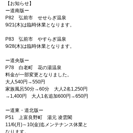
【お知らせ】
ー道南版ー
P82　弘前市　せせらぎ温泉
9/21(木)は臨時休業となります。
P83　弘前市　やすらぎ温泉
9/28(木)は臨時休業となります。
ー道央版ー
P78　白老町　花の湯温泉
料金が一部変更となりました。
大人540円→550円
家族風呂50分→60分　大人2名1,250円
→1,400円　大人1名追加600円→650円
ー道東・道北版ー
P51　上富良野町　湯元 凌雲閣
11/6(月)～10(金)迄メンテナンス休業と
なります。